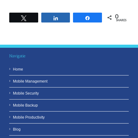
Ga
naar
inhoud
0
Tweet
Share
Share
SHARES
Navigatie
Home
Mobile Management
Mobile Security
Mobile Backup
Mobile Productivity
Blog