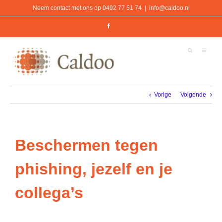
Ga
Neem contact met ons op 0492 77 51 74
|
info@caldoo.nl
naar
inhoud
Facebook
Vorige
Volgende
Beschermen tegen
phishing, jezelf en je
collega’s