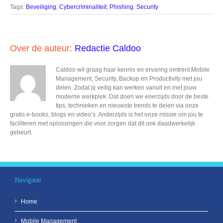
Tags:
Beveiliging
,
Cybercriminaliteit
,
Phishing
,
Security
Over de auteur:
Redactie Caldoo
Caldoo wil graag haar kennis en ervaring omtrent Mobile
Management, Security, Backup en Productivity met jou
delen. Zodat jij veilig kan werken vanuit en met jouw
moderne werkplek. Dat doen we enerzijds door de beste
tips, technieken en nieuwste trends te delen via onze
gratis e-books, blogs en video’s. Anderzijds is het onze missie om jou te
faciliteren met oplossingen die voor zorgen dat dit ook daadwerkelijk
gebeurt.
Navigatie
Home
Mobile Management