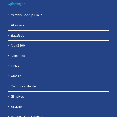
Oplossingen
Acronis Backup Cloud
Alterdesk
BaaS365
MaaS360
Nomadesk
O365
Pradeo
SandBlast Mobile
Simplyso
SkyKick
Veeam Cloud Connect