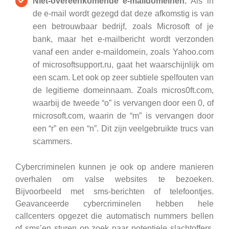
Niet-overeenkomende e-maildomeinen.
Als in
de e-mail wordt gezegd dat deze afkomstig is van
een betrouwbaar bedrijf, zoals Microsoft of je
bank, maar het e-mailbericht wordt verzonden
vanaf een ander e-maildomein, zoals Yahoo.com
of microsoftsupport.ru, gaat het waarschijnlijk om
een scam. Let ook op zeer subtiele spelfouten van
de legitieme domeinnaam. Zoals micros0ft.com,
waarbij de tweede “o” is vervangen door een 0, of
rnicrosoft.com, waarin de “m” is vervangen door
een “r” en een “n”. Dit zijn veelgebruikte trucs van
scammers.
Cybercriminelen kunnen je ook op andere manieren
overhalen om valse websites te bezoeken.
Bijvoorbeeld met sms-berichten of telefoontjes.
Geavanceerde cybercriminelen hebben hele
callcenters opgezet die automatisch nummers bellen
of sms’en sturen op zoek naar potentiele slachtoffers.