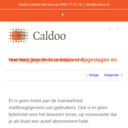
Ga
Neem contact met ons op 0492 77 51 74
|
info@caldoo.nl
naar
inhoud
Facebook
Hoeveel gegevens worden er opgeslagen en hoe lang kan ik deze bewaren?
Vorige
Volgende
Er is geen limiet aan de hoeveelheid
mailboxgegevens van gebruikers. Ook is er geen
tijdslimiet voor het bewaren ervan, op voorwaarde dat
je als klant een actief abonnement hebt.