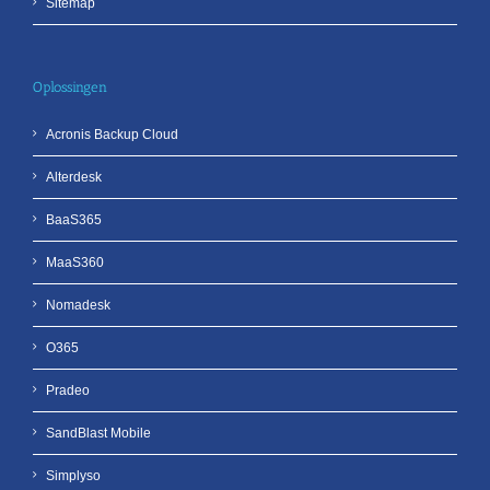
Sitemap
Oplossingen
Acronis Backup Cloud
Alterdesk
BaaS365
MaaS360
Nomadesk
O365
Pradeo
SandBlast Mobile
Simplyso