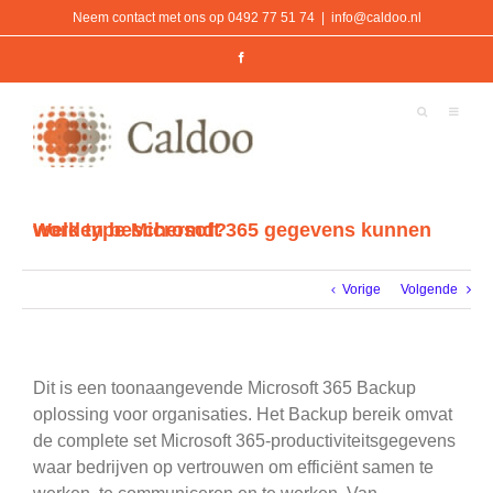
Ga
Neem contact met ons op 0492 77 51 74
|
info@caldoo.nl
naar
inhoud
Facebook
Welk type Microsoft 365 gegevens kunnen worden beschermd?
Vorige
Volgende
Dit is een toonaangevende Microsoft 365 Back
up
oplossing voor organisaties. Het Backup bereik omvat
de complete set Microsoft 365-productiviteitsgegevens
waar bedrijven op vertrouwen om efficiënt samen te