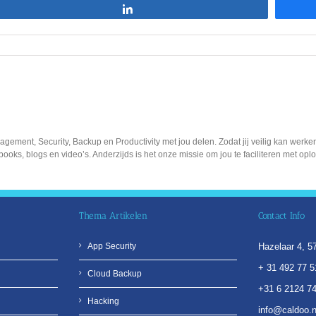
Share
gement, Security, Backup en Productivity met jou delen. Zodat jij veilig kan wer
-books, blogs en video’s. Anderzijds is het onze missie om jou te faciliteren met op
Thema Artikelen
Contact Info
App Security
Hazelaar 4, 
+ 31 492 77 5
Cloud Backup
+31 6 2124 7
Hacking
info@caldoo.n