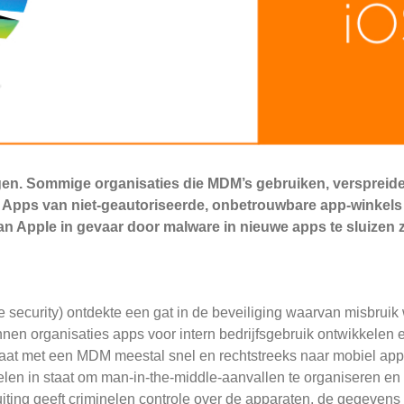
ngen. Sommige organisaties die MDM’s gebruiken, verspreid
 Apps van niet-geautoriseerde, onbetrouwbare app-winkels
van Apple in gevaar door malware in nieuwe apps te sluize
e security) ontdekte een gat in de beveiliging waarvan misbrui
en organisaties apps voor intern bedrijfsgebruik ontwikkelen e
 gaat met een MDM meestal snel en rechtstreeks naar mobiel a
elen in staat om man-in-the-middle-aanvallen te organiseren e
ting geeft criminelen controle over de apparaten, de gegevens d