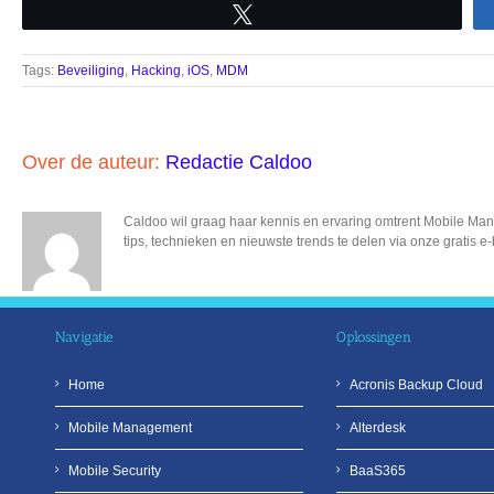
Tweet
Tags:
Beveiliging
,
Hacking
,
iOS
,
MDM
Over de auteur:
Redactie Caldoo
Caldoo wil graag haar kennis en ervaring omtrent Mobile Mana
tips, technieken en nieuwste trends te delen via onze gratis e
Navigatie
Oplossingen
Home
Acronis Backup Cloud
Mobile Management
Alterdesk
Mobile Security
BaaS365