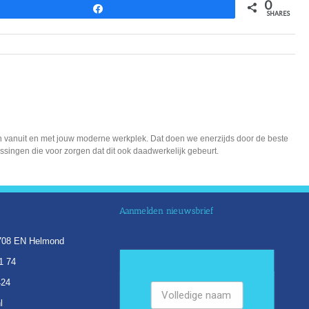
0
Share
SHARES
ken vanuit en met jouw moderne werkplek. Dat doen we enerzijds door de beste
lossingen die voor zorgen dat dit ook daadwerkelijk gebeurt.
Aanmelden nieuwsbrief
5708 EN Helmond
1 74
424
l