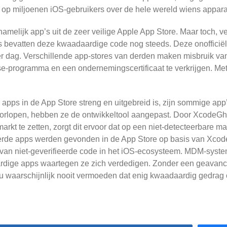
oed op miljoenen iOS-gebruikers over de hele wereld wiens app
melijk app’s uit de zeer veilige Apple App Store. Maar toch,
 bevatten deze kwaadaardige code nog steeds. Deze onofficiële
 dag. Verschillende app-stores van derden maken misbruik van d
e-programma en een ondernemingscertificaat te verkrijgen. Met d
pps in de App Store streng en uitgebreid is, zijn sommige app
orlopen, hebben ze de ontwikkeltool aangepast. Door XcodeGh
rkt te zetten, zorgt dit ervoor dat op een niet-detecteerbare m
erde apps werden gevonden in de App Store op basis van XcodeG
oe van niet-geverifieerde code in het iOS-ecosysteem. MDM-syst
ardige apps waartegen ze zich verdedigen. Zonder een geavanc
u waarschijnlijk nooit vermoeden dat enig kwaadaardig gedrag 