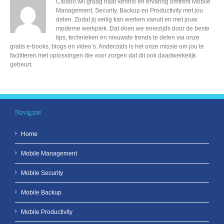
Caldoo wil graag haar kennis en ervaring omtrent Mobile
Management, Security, Backup en Productivity met jou
delen. Zodat jij veilig kan werken vanuit en met jouw
moderne werkplek. Dat doen we enerzijds door de beste
tips, technieken en nieuwste trends te delen via onze
gratis e-books, blogs en video’s. Anderzijds is het onze missie om jou te
faciliteren met oplossingen die voor zorgen dat dit ook daadwerkelijk
gebeurt.
Navigatie
Home
Mobile Management
Mobile Security
Mobile Backup
Mobile Productivity