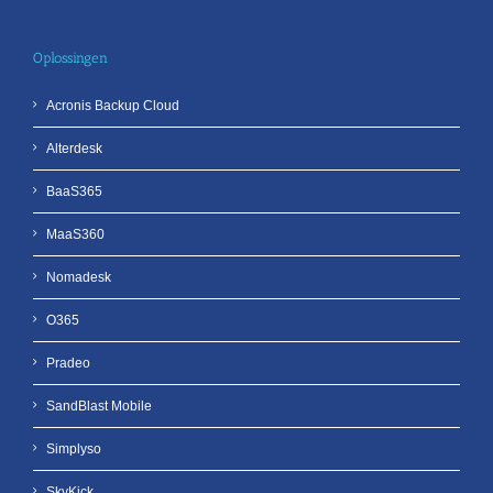
Oplossingen
Acronis Backup Cloud
Alterdesk
BaaS365
MaaS360
Nomadesk
O365
Pradeo
SandBlast Mobile
Simplyso
SkyKick