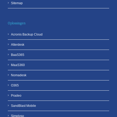
Sitemap
Oplossingen
Acronis Backup Cloud
Alterdesk
BaaS365
MaaS360
Nomadesk
O365
Pradeo
SandBlast Mobile
Simplyso