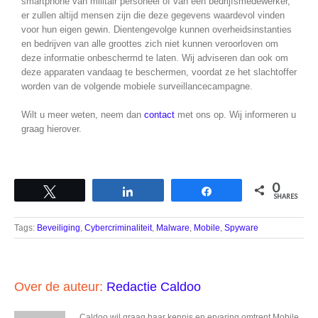
smartphone van militair personeel of van een bedrijfsmedewerker,
er zullen altijd mensen zijn die deze gegevens waardevol vinden
voor hun eigen gewin. Dientengevolge kunnen overheidsinstanties
en bedrijven van alle groottes zich niet kunnen veroorloven om
deze informatie onbeschermd te laten. Wij adviseren dan ook om
deze apparaten vandaag te beschermen, voordat ze het slachtoffer
worden van de volgende mobiele surveillancecampagne.
Wilt u meer weten, neem dan
contact
met ons op. Wij informeren u
graag hierover.
0
Tweet
Share
Share
SHARES
Tags:
Beveiliging
,
Cybercriminaliteit
,
Malware
,
Mobile
,
Spyware
Over de auteur:
Redactie Caldoo
Caldoo wil graag haar kennis en ervaring omtrent Mobile