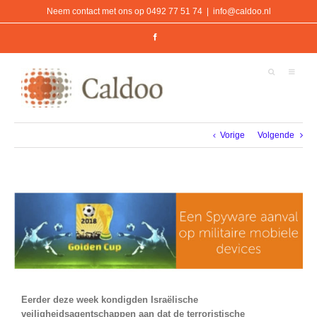
Ga
Neem contact met ons op 0492 77 51 74
|
info@caldoo.nl
naar
inhoud
Facebook
Vorige
Volgende
Bekijk
grotere
afbeelding
Eerder deze week kondigden Israëlische
veiligheidsagentschappen aan dat de terroristische