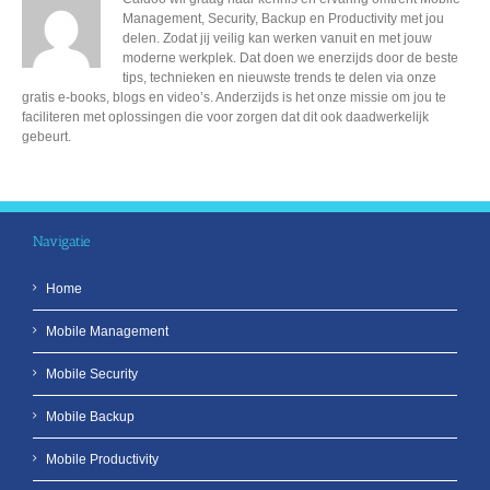
Management, Security, Backup en Productivity met jou
delen. Zodat jij veilig kan werken vanuit en met jouw
moderne werkplek. Dat doen we enerzijds door de beste
tips, technieken en nieuwste trends te delen via onze
gratis e-books, blogs en video’s. Anderzijds is het onze missie om jou te
faciliteren met oplossingen die voor zorgen dat dit ook daadwerkelijk
gebeurt.
Navigatie
Home
Mobile Management
Mobile Security
Mobile Backup
Mobile Productivity