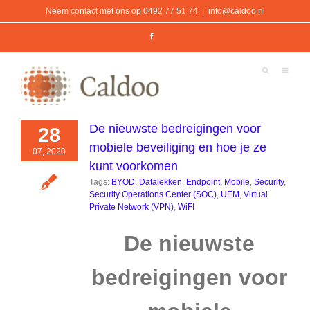
Ga
Neem contact met ons op 0492 77 51 74
|
info@caldoo.nl
naar
inhoud
Facebook
De nieuwste bedreigingen voor
28
mobiele beveiliging en hoe je ze
07, 2020
kunt voorkomen
Tags:
BYOD
,
Datalekken
,
Endpoint
,
Mobile
,
Security
,
Security Operations Center (SOC)
,
UEM
,
Virtual
Private Network (VPN)
,
WiFI
De nieuwste
bedreigingen voor