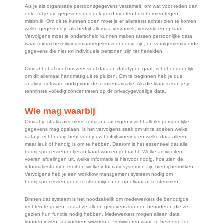
Als je als organisatie persoonsgegevens verzamelt, om wat voor reden dan
ook, zul je die gegevens dus ook goed moeten beschermen tegen
misbruik. Om dit te kunnen doen moet je er allereerst achter zien te komen
welke gegevens je als bedrijf allemaal verzamelt, verwerkt en opslaat.
Vervolgens moet je onderscheid kunnen maken tussen persoonlijke data
waar (extra) beveiligingsmaatregelen voor nodig zijn, en veralgemeniseerde
gegevens die niet tot individuele personen zijn ter herleiden.
Omdat het al snel om zeer veel data en datatypen gaat, is het ondoenlijk
om dit allemaal handmatig uit te pluizen. Om te beginnen heb je dus
analyse software nodig voor deze inventarisatie. Als die klaar is kun je je
tenminste volledig concentreren op de privacygevoelige data.
Wie mag waarbij
Omdat je straks niet meer zomaar naar eigen inzicht allerlei persoonlijke
gegevens mag opslaan, is het vervolgens zaak om uit te zoeken welke
data je echt nodig hebt voor jouw bedrijfsvoering en welke data alleen
maar leuk of handig is om te hebben. Daarom is het essentieel dat alle
bedrijfsprocessen netjes in kaart worden gebracht. Welke activiteiten
voeren afdelingen uit, welke informatie is hiervoor nodig, hoe zien de
informatiestromen eruit en welke informatiesystemen zijn hierbij betrokken.
Vervolgens heb je een workflow management systeem nodig om
bedrijfsprocessen goed te stroomlijnen en op elkaar af te stemmen.
Binnen dat systeem is het noodzakelijk om medewerkers de benodigde
rechten te geven, zodat ze alleen gegevens kunnen benaderen die ze
gezien hun functie nodig hebben. Medewerkers mogen alleen data
kunnen inzien, toevoegen, wijzigen of verwijderen waar ze bevoegd toe