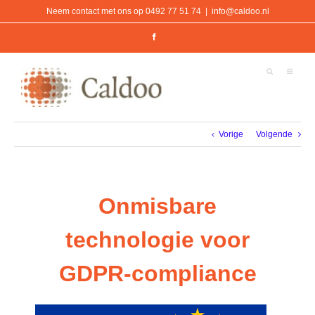
Ga
Neem contact met ons op 0492 77 51 74
|
info@caldoo.nl
naar
inhoud
Facebook
Vorige
Volgende
Onmisbare
technologie voor
GDPR-compliance