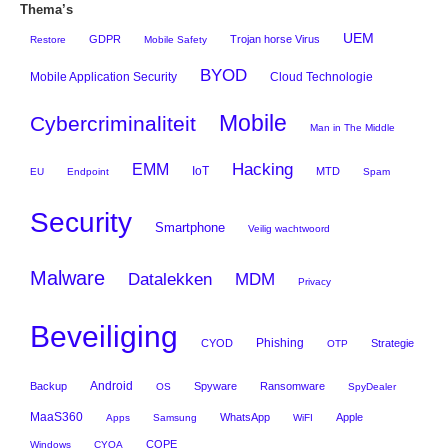
Thema’s
UEM
GDPR
Trojan horse Virus
Restore
Mobile Safety
BYOD
Mobile Application Security
Cloud Technologie
Mobile
Cybercriminaliteit
Man in The Middle
EMM
Hacking
IoT
MTD
EU
Endpoint
Spam
Security
Smartphone
Veilig wachtwoord
Malware
Datalekken
MDM
Privacy
Beveiliging
Phishing
CYOD
Strategie
OTP
Android
Backup
Spyware
Ransomware
OS
SpyDealer
MaaS360
WhatsApp
Apple
Apps
Samsung
WiFI
COPE
Windows
CYOA