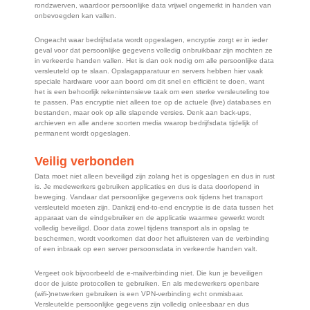
rondzwerven, waardoor persoonlijke data vrijwel ongemerkt in handen van
onbevoegden kan vallen.
Ongeacht waar bedrijfsdata wordt opgeslagen, encryptie zorgt er in ieder
geval voor dat persoonlijke gegevens volledig onbruikbaar zijn mochten ze
in verkeerde handen vallen. Het is dan ook nodig om alle persoonlijke data
versleuteld op te slaan. Opslagapparatuur en servers hebben hier vaak
speciale hardware voor aan boord om dit snel en efficiënt te doen, want
het is een behoorlijk rekenintensieve taak om een sterke versleuteling toe
te passen. Pas encryptie niet alleen toe op de actuele (live) databases en
bestanden, maar ook op alle slapende versies. Denk aan back-ups,
archieven en alle andere soorten media waarop bedrijfsdata tijdelijk of
permanent wordt opgeslagen.
Veilig verbonden
Data moet niet alleen beveiligd zijn zolang het is opgeslagen en dus in rust
is. Je medewerkers gebruiken applicaties en dus is data doorlopend in
beweging. Vandaar dat persoonlijke gegevens ook tijdens het transport
versleuteld moeten zijn. Dankzij end-to-end encryptie is de data tussen het
apparaat van de eindgebruiker en de applicatie waarmee gewerkt wordt
volledig beveiligd. Door data zowel tijdens transport als in opslag te
beschermen, wordt voorkomen dat door het afluisteren van de verbinding
of een inbraak op een server persoonsdata in verkeerde handen valt.
Vergeet ook bijvoorbeeld de e-mailverbinding niet. Die kun je beveiligen
door de juiste protocollen te gebruiken. En als medewerkers openbare
(wifi-)netwerken gebruiken is een VPN-verbinding echt onmisbaar.
Versleutelde persoonlijke gegevens zijn volledig onleesbaar en dus