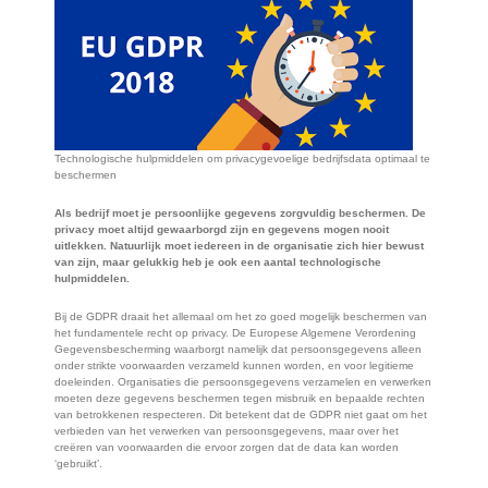
Technologische hulpmiddelen om privacygevoelige bedrijfsdata optimaal te
beschermen
Als bedrijf moet je persoonlijke gegevens zorgvuldig beschermen. De
privacy moet altijd gewaarborgd zijn en gegevens mogen nooit
uitlekken. Natuurlijk moet iedereen in de organisatie zich hier bewust
van zijn, maar gelukkig heb je ook een aantal technologische
hulpmiddelen.
Bij de GDPR draait het allemaal om het zo goed mogelijk beschermen van
het fundamentele recht op privacy. De Europese Algemene Verordening
Gegevensbescherming waarborgt namelijk dat persoonsgegevens alleen
onder strikte voorwaarden verzameld kunnen worden, en voor legitieme
doeleinden. Organisaties die persoonsgegevens verzamelen en verwerken
moeten deze gegevens beschermen tegen misbruik en bepaalde rechten
van betrokkenen respecteren. Dit betekent dat de GDPR niet gaat om het
verbieden van het verwerken van persoonsgegevens, maar over het
creëren van voorwaarden die ervoor zorgen dat de data kan worden
‘gebruikt’.