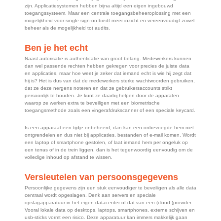
zijn. Applicatiesystemen hebben bijna altijd een eigen ingebouwd
toegangssysteem. Maar een centrale toegangsbeheeroplossing met een
mogelijkheid voor single sign-on biedt meer inzicht en vereenvoudigt zowel
beheer als de mogelijkheid tot audits.
Ben je het echt
Naast autorisatie is authenticatie van groot belang. Medewerkers kunnen
dan wel passende rechten hebben gekregen voor precies de juiste data
en applicaties, maar hoe weet je zeker dat iemand echt is wie hij zegt dat
hij is? Het is dus van dat de medewerkers sterke wachtwoorden gebruiken,
dat ze deze nergens noteren en dat ze gebruikersaccounts strikt
persoonlijk te houden. Je kunt ze daarbij helpen door de apparaten
waarop ze werken extra te beveiligen met een biometrische
toegangsmethode zoals een vingerafdrukscanner of een speciale keycard.
Is een apparaat een tijdje onbeheerd, dan kan een onbevoegde hem niet
ontgrendelen en dus niet bij applicaties, bestanden of e-mail komen. Wordt
een laptop of smartphone gestolen, of laat iemand hem per ongeluk op
een terras of in de trein liggen, dan is het tegenwoordig eenvoudig om de
volledige inhoud op afstand te wissen.
Versleutelen van persoonsgegevens
Persoonlijke gegevens zijn een stuk eenvoudiger te beveiligen als alle data
centraal wordt opgeslagen. Denk aan servers en speciale
opslagapparatuur in het eigen datacenter of dat van een (cloud-)provider.
Vooral lokale data op desktops, laptops, smartphones, externe schijven en
usb-sticks vormt een risico. Deze apparatuur kan immers makkelijk gaan