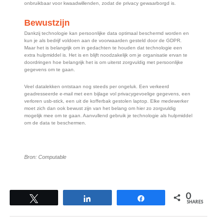
onbruikbaar voor kwaadwillenden, zodat de privacy gewaarborgd is.
Bewustzijn
Dankzij technologie kan persoonlijke data optimaal beschermd worden en
kun je als bedrijf voldoen aan de voorwaarden gesteld door de GDPR.
Maar het is belangrijk om in gedachten te houden dat technologie een
extra hulpmiddel is. Het is en blijft noodzakelijk om je organisatie ervan te
doordringen hoe belangrijk het is om uiterst zorgvuldig met persoonlijke
gegevens om te gaan.
Veel datalekken ontstaan nog steeds per ongeluk. Een verkeerd
geadresseerde e-mail met een bijlage vol privacygevoelige gegevens, een
verloren usb-stick, een uit de kofferbak gestolen laptop. Elke medewerker
moet zich dan ook bewust zijn van het belang om hier zo zorgvuldig
mogelijk mee om te gaan. Aanvullend gebruik je technologie als hulpmiddel
om de data te beschermen.
Bron: Computable
0
Tweet
Share
Share
SHARES