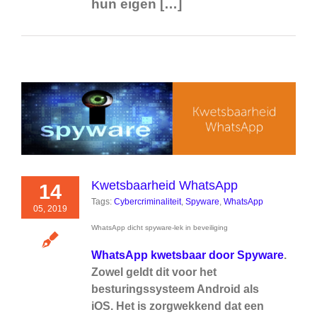
hun eigen […]
Kwetsbaarheid WhatsApp
14
Tags:
Cybercriminaliteit
,
Spyware
,
WhatsApp
05, 2019
WhatsApp dicht spyware-lek in beveiliging
WhatsApp kwetsbaar door Spyware
.
Zowel geldt dit voor het
besturingssysteem Android als
iOS.
Het is zorgwekkend dat een