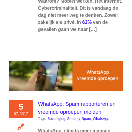
Waarom?
Mobiel werken. Het internet.
Cybercriminaliteit. Dit is vandaag de
dag niet meer weg te denken. Zowel
zakelijk als privé. In
63%
van de
gevallen gaan we naar […]
WhatsApp: Spam rapporteren en
5
vreemde oproepen melden
07, 2017
Tags:
Beveiliging
,
Security
,
Spam
,
WhatsApp
WhatsApp, steeds meer mensen