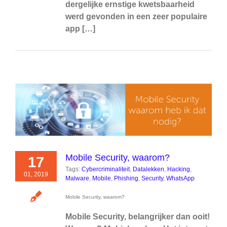
dergelijke ernstige kwetsbaarheid
werd gevonden in een zeer populaire
app […]
Mobile Security, waarom?
17
Tags:
Cybercriminaliteit
,
Datalekken
,
Hacking
,
01, 2019
Malware
,
Mobile
,
Phishing
,
Security
,
WhatsApp
Mobile Security, waarom?
Mobile Security, belangrijker dan ooit!