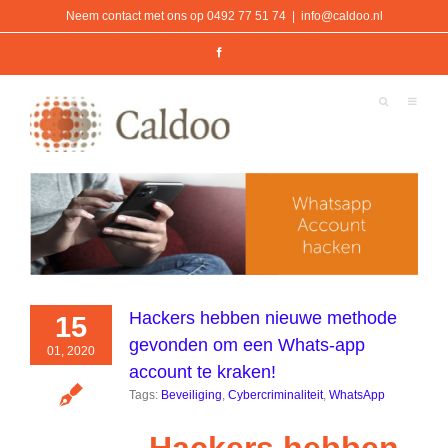
Ga
Neem contact met ons op 0492 77 51 74
|
info@caldoo.nl
naar
inhoud
Facebook
Hackers hebben nieuwe methode
15
gevonden om een Whats-app
01, 2020
account te kraken!
Tags:
Beveiliging
,
Cybercriminaliteit
,
WhatsApp
Hackers hebben