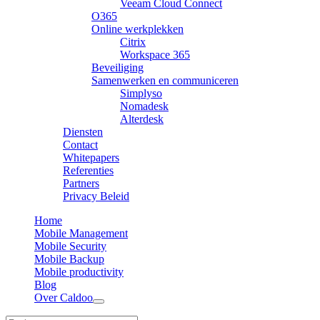
Veeam Cloud Connect
O365
Online werkplekken
Citrix
Workspace 365
Beveiliging
Samenwerken en communiceren
Simplyso
Nomadesk
Alterdesk
Diensten
Contact
Whitepapers
Referenties
Partners
Privacy Beleid
Home
Mobile Management
Mobile Security
Mobile Backup
Mobile productivity
Blog
Over Caldoo