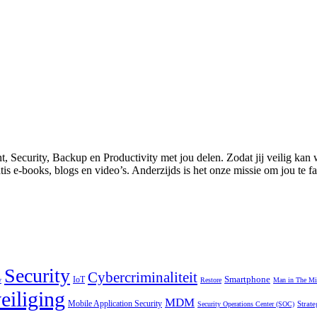
 Security, Backup en Productivity met jou delen. Zodat jij veilig ka
atis e-books, blogs en video’s. Anderzijds is het onze missie om jou te 
Security
Cybercriminaliteit
Smartphone
IoT
y
Restore
Man in The Mi
eiliging
MDM
Mobile Application Security
Strate
Security Operations Center (SOC)