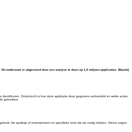
Dit onderzoek is uitgevoerd door een analyse te doen op 1,5 miljoen applicaties. Waarbij
 identificeren. Onderzocht is hoe deze applicatie deze gegevens verhandeld en welke acties
de gebruikers.
bruik. Als spelletje of entertainment tot specifieke tools die we nodig hebben. Hierna volgen