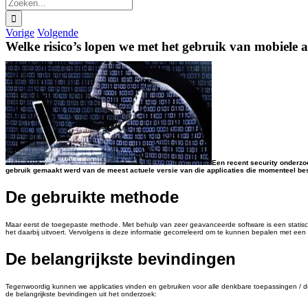
Zoeken
naar:
Vorige
Volgende
Welke risico’s lopen we met het gebruik van mobiele a
Een recent security onderzoe
gebruik gemaakt werd van de meest actuele versie van die applicaties die momenteel besch
De gebruikte methode
Maar eerst de toegepaste methode. Met behulp van zeer geavanceerde software is een statisch
het daarbij uitvoert. Vervolgens is deze informatie gecorreleerd om te kunnen bepalen met e
De belangrijkste bevindingen
Tegenwoordig kunnen we applicaties vinden en gebruiken voor alle denkbare toepassingen / doele
de belangrijkste bevindingen uit het onderzoek: