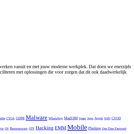
n werken vanuit en met jouw moderne werkplek. Dat doen we enerzijds
faciliteren met oplossingen die voor zorgen dat dit ook daadwerkelijk
Malware
GDPR
WhatsApp
MaaS360
Apple
CYOD
ddle
CYOA
Spam
Apps
WiFI
Mobile
Hacking
EMM
Phishing
gie
Ransomware
OS
OTP
One-Time Password