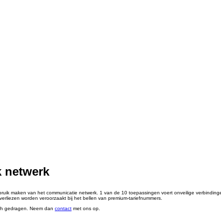
k netwerk
ebruik maken van het communicatie netwerk. 1 van de 10 toepassingen voert onveilige verbindin
erliezen worden veroorzaakt bij het bellen van premium-tariefnummers.
 zich gedragen. Neem dan
contact
met ons op.