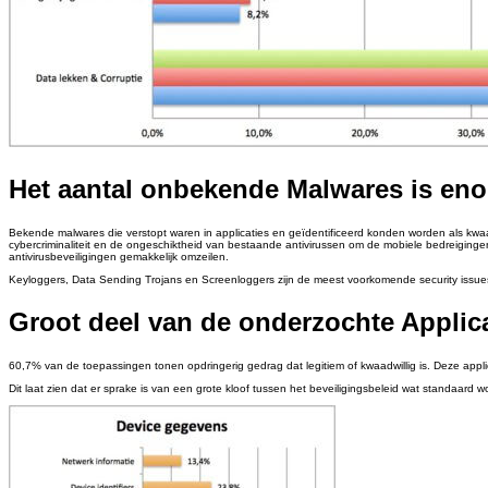
Het aantal onbekende Malwares is en
Bekende malwares die verstopt waren in applicaties en geïdentificeerd konden worden als kwaa
cybercriminaliteit en de ongeschiktheid van bestaande antivirussen om de mobiele bedreiging
antivirusbeveiligingen gemakkelijk omzeilen.
Keyloggers, Data Sending Trojans en Screenloggers zijn de meest voorkomende security issue
Groot deel van de onderzochte Applic
60,7% van de toepassingen tonen opdringerig gedrag dat legitiem of kwaadwillig is. Deze appl
Dit laat zien dat er sprake is van een grote kloof tussen het beveiligingsbeleid wat standaar