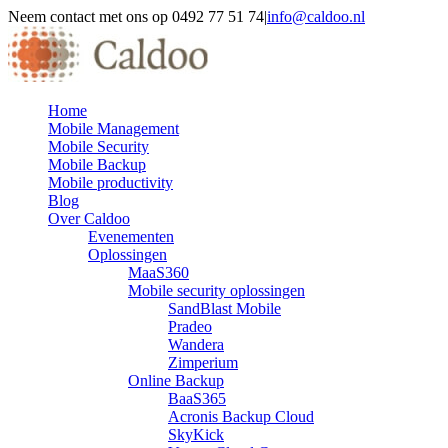
Ga
Neem contact met ons op 0492 77 51 74
|
info@caldoo.nl
naar
Facebook
inhoud
Home
Mobile Management
Mobile Security
Mobile Backup
Mobile productivity
Blog
Over Caldoo
Evenementen
Oplossingen
MaaS360
Mobile security oplossingen
SandBlast Mobile
Pradeo
Wandera
Zimperium
Online Backup
BaaS365
Acronis Backup Cloud
SkyKick