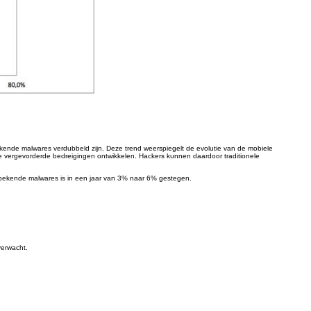
ekende malwares verdubbeld zijn. Deze trend weerspiegelt de evolutie van de mobiele
e vergevorderde bedreigingen ontwikkelen. Hackers kunnen daardoor traditionele
nbekende malwares is in een jaar van 3% naar 6% gestegen.
verwacht.