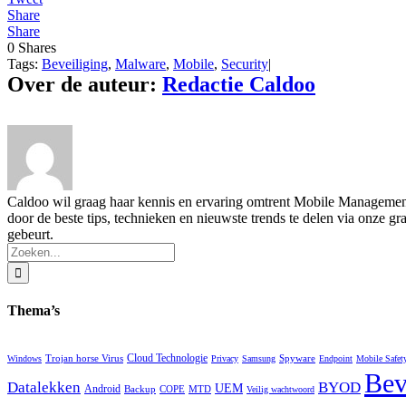
Share
Share
0
Shares
Tags:
Beveiliging
,
Malware
,
Mobile
,
Security
|
Over de auteur:
Redactie Caldoo
Caldoo wil graag haar kennis en ervaring omtrent Mobile Management,
door de beste tips, technieken en nieuwste trends te delen via onze gr
gebeurt.
Zoeken
naar:
Thema’s
Trojan horse Virus
Cloud Technologie
Spyware
Windows
Privacy
Samsung
Endpoint
Mobile Safet
Bev
Datalekken
BYOD
UEM
Android
Backup
COPE
MTD
Veilig wachtwoord