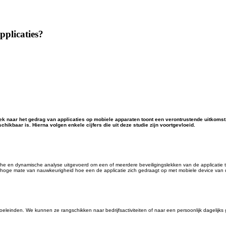
pplicaties?
k naar het gedrag van applicaties op mobiele apparaten toont een verontrustende uitkomst. 
ikbaar is. Hierna volgen enkele cijfers die uit deze studie zijn voortgevloeid.
e en dynamische analyse uitgevoerd om een of meerdere beveiligingslekken van de applicatie te
en hoge mate van nauwkeurigheid hoe een de applicatie zich gedraagt op met mobiele device van 
inden. We kunnen ze rangschikken naar bedrijfsactiviteiten of naar een persoonlijk dagelijks ge