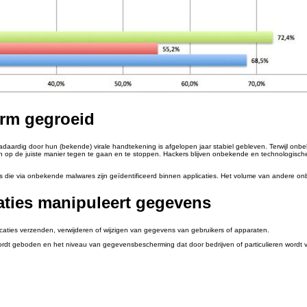
orm gegroeid
daardig door hun (bekende) virale handtekening is afgelopen jaar stabiel gebleven. Terwijl onb
en op de juiste manier tegen te gaan en te stoppen. Hackers blijven onbekende en technologisch
s die via onbekende malwares zijn geïdentificeerd binnen applicaties. Het volume van andere o
aties manipuleert gegevens
icaties verzenden, verwijderen of wijzigen van gegevens van gebruikers of apparaten.
d wordt geboden en het niveau van gegevensbescherming dat door bedrijven of particulieren wordt 