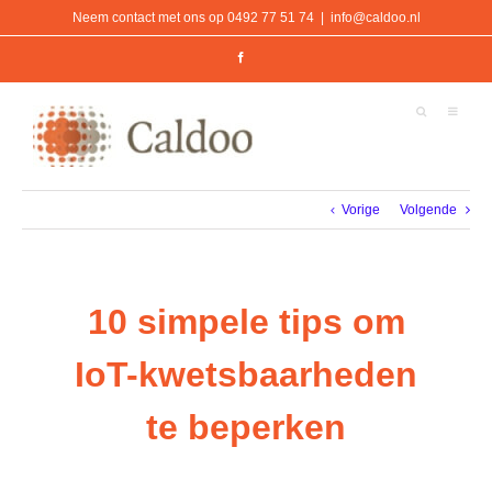
Ga
Neem contact met ons op 0492 77 51 74
|
info@caldoo.nl
naar
inhoud
Facebook
Vorige
Volgende
10 simpele tips om
IoT-kwetsbaarheden
te beperken