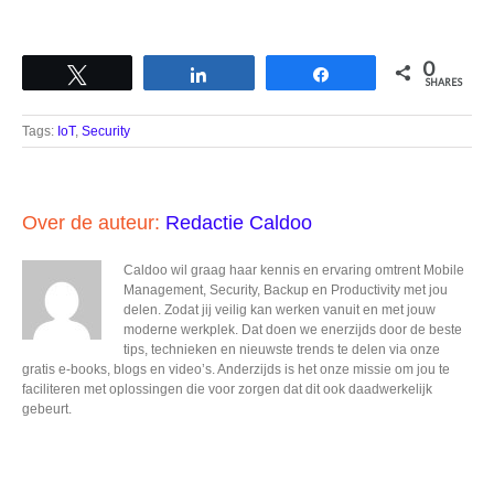
0
Tweet
Share
Share
SHARES
Tags:
IoT
,
Security
Over de auteur:
Redactie Caldoo
Caldoo wil graag haar kennis en ervaring omtrent Mobile
Management, Security, Backup en Productivity met jou
delen. Zodat jij veilig kan werken vanuit en met jouw
moderne werkplek. Dat doen we enerzijds door de beste
tips, technieken en nieuwste trends te delen via onze
gratis e-books, blogs en video’s. Anderzijds is het onze missie om jou te
faciliteren met oplossingen die voor zorgen dat dit ook daadwerkelijk
gebeurt.