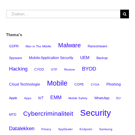
Zoeken
naar:
Thema’s
Malware
GDPR
Ransomware
Man in The Middle
UEM
Mobile Application Security
Spyware
Backup
Hacking
BYOD
CYOD
OTP
Restore
Mobile
Cloud Technologie
Phishing
COPE
CYOA
EMM
IoT
Apple
WhatsApp
Apps
Mobile Safety
EU
Security
Cybercriminaliteit
MTD
Datalekken
Privacy
SpyDealer
Endpoint
Samsung