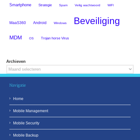
Smartphone
Strategie
Spam
Veilig wachtwoord
WiFI
Beveiliging
MaaS360
Android
Windows
MDM
Trojan horse Virus
OS
Archieven
Archieven
Navigatie
Home
Mobile Management
Mobile Security
Mobile Backup