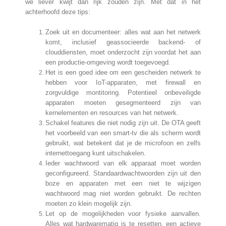
we liever kwijt dan rijk zouden zijn. Met dat in het
achterhoofd deze tips:
Zoek uit en documenteer: alles wat aan het netwerk
komt, inclusief geassocieerde backend- of
clouddiensten, moet onderzocht zijn voordat het aan
een productie-omgeving wordt toegevoegd.
Het is een goed idee om een gescheiden netwerk te
hebben voor IoT-apparaten, met firewall en
zorgvuldige montitoring. Potentieel onbeveiligde
apparaten moeten gesegmenteerd zijn van
kernelementen en resources van het netwerk.
Schakel features die niet nodig zijn uit. De OTA geeft
het voorbeeld van een smart-tv die als scherm wordt
gebruikt, wat betekent dat je de microfoon en zelfs
internettoegang kunt uitschakelen.
Ieder wachtwoord van elk apparaat moet worden
geconfigureerd. Standaardwachtwoorden zijn uit den
boze en apparaten met een niet te wijzigen
wachtwoord mag niet worden gebruikt. De rechten
moeten zo klein mogelijk zijn.
Let op de mogelijkheden voor fysieke aanvallen.
Alles wat hardwarematig is te resetten, een actieve