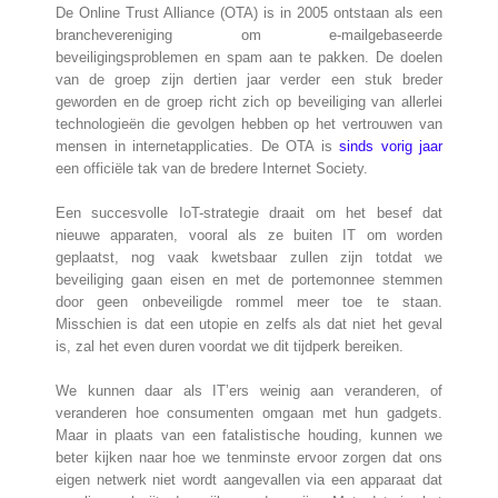
De Online Trust Alliance (OTA) is in 2005 ontstaan als een
branchevereniging om e-mailgebaseerde
beveiligingsproblemen en spam aan te pakken. De doelen
van de groep zijn dertien jaar verder een stuk breder
geworden en de groep richt zich op beveiliging van allerlei
technologieën die gevolgen hebben op het vertrouwen van
mensen in internetapplicaties. De OTA is
sinds vorig jaar
een officiële tak van de bredere Internet Society.
Een succesvolle IoT-strategie draait om het besef dat
nieuwe apparaten, vooral als ze buiten IT om worden
geplaatst, nog vaak kwetsbaar zullen zijn totdat we
beveiliging gaan eisen en met de portemonnee stemmen
door geen onbeveiligde rommel meer toe te staan.
Misschien is dat een utopie en zelfs als dat niet het geval
is, zal het even duren voordat we dit tijdperk bereiken.
We kunnen daar als IT’ers weinig aan veranderen, of
veranderen hoe consumenten omgaan met hun gadgets.
Maar in plaats van een fatalistische houding, kunnen we
beter kijken naar hoe we tenminste ervoor zorgen dat ons
eigen netwerk niet wordt aangevallen via een apparaat dat