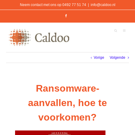
Ga
Neem contact met ons op 0492 77 51 74
|
info@caldoo.nl
naar
inhoud
Facebook
Vorige
Volgende
Ransomware-
aanvallen, hoe te
voorkomen?