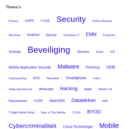
Thema’s
Security
GDPR
CYOD
Privacy
Online Backup
EMM
Android
Backup
Windows
Schaduw IT
Endpoint
Beveiliging
Strategie
Spyware
SaaS
iOS
Malware
UEM
Mobile Application Security
Phishing
Smartphone
MTD
Cryptojacking
Wearable
Vultur
Hacking
WhatsApp
Apple
Veilig wachtwoord
Mobile OS
Datalekken
MaaS360
Ransomware
COPE
WiFI
BYOD
Trojan horse Virus
Man in The Middle
CYOA
Mobile
Cybercriminaliteit
Cloud Technologie