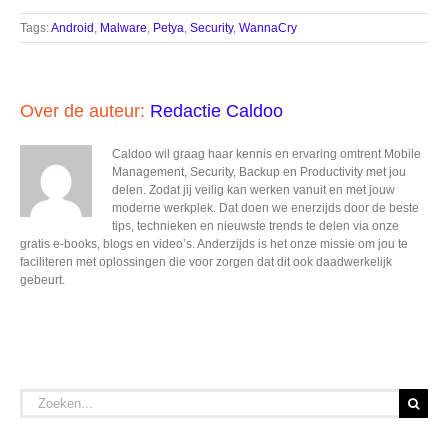
Tags:
Android
,
Malware
,
Petya
,
Security
,
WannaCry
Over de auteur:
Redactie Caldoo
Caldoo wil graag haar kennis en ervaring omtrent Mobile
Management, Security, Backup en Productivity met jou
delen. Zodat jij veilig kan werken vanuit en met jouw
moderne werkplek. Dat doen we enerzijds door de beste
tips, technieken en nieuwste trends te delen via onze
gratis e-books, blogs en video’s. Anderzijds is het onze missie om jou te
faciliteren met oplossingen die voor zorgen dat dit ook daadwerkelijk
gebeurt.
Zoeken
naar: