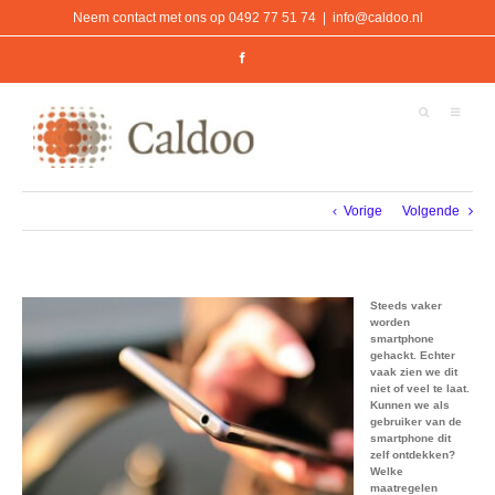
Ga
Neem contact met ons op 0492 77 51 74
|
info@caldoo.nl
naar
inhoud
Facebook
Vorige
Volgende
Steeds vaker
worden
smartphone
gehackt. Echter
vaak zien we dit
niet of veel te laat.
Kunnen we als
gebruiker van de
smartphone dit
zelf ontdekken?
Welke
maatregelen