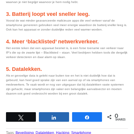
waarvan je niet begrijpt waarvoor je hem nodig hebt.
3. Batterij loopt veel sneller leeg.
Vooral de wat minder geavanceerde malicieuze apps die veel verkeer vanaf de
smartphone genereren gebruiken veel meer energie waardoor de batterij sneller leeg is.
Ook kan het apparaat er zonder duidelijke reden veel warmer worden.
4. Meer ‘blacklisted’ netwerkverkeer.
Het eerste teken dat een apparaat besmet is, is een forse toename van verkeer naar
IP’s die op de zwarte lijst – Blacklisted – staan. Veel bedrijven hebben tools die dergelijk
verkeer detecteren en daar alarm op slaan.
5. Datalekken.
Als er gevoelige data is gelekt naar buiten toe en het is niet duidelijk hoe dat is
gebeurd, kan heel goed sprake zijn van een aanval op of via smartphones van
medewerkers. Te vaak wordt er nog van uitgegaan dat bij datalekken vaste systemen
zijn gehackt, maar smartphones zijn vaker een belangrijke aanvalsvector en moeten
daarom ook goed onderzocht worden bij een groot datalek.
0
Tweet
Share
Share
SHARES
Tags:
Beveiliging
,
Datalekken
,
Hacking
,
Smartphone