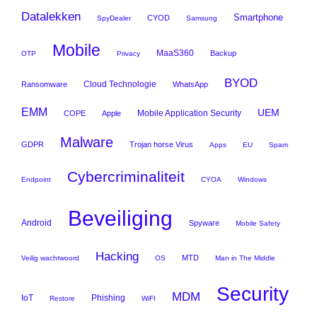
Datalekken
Smartphone
CYOD
SpyDealer
Samsung
Mobile
MaaS360
Backup
OTP
Privacy
BYOD
Cloud Technologie
Ransomware
WhatsApp
EMM
UEM
Mobile Application Security
COPE
Apple
Malware
GDPR
Trojan horse Virus
Apps
EU
Spam
Cybercriminaliteit
Endpoint
CYOA
Windows
Beveiliging
Android
Spyware
Mobile Safety
Hacking
MTD
Veilig wachtwoord
OS
Man in The Middle
Security
MDM
IoT
Phishing
Restore
WiFI