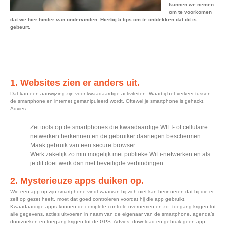
kunnen we nemen
om te voorkomen
dat we hier hinder van ondervinden. Hierbij 5 tips om te ontdekken dat dit is
gebeurt.
1. Websites zien er anders uit.
Dat kan een aanwijzing zijn voor kwaadaardige activiteiten. Waarbij het verkeer tussen
de smartphone en internet gemanipuleerd wordt. Oftewel je smartphone is gehackt.
Advies:
Zet tools op de smartphones die kwaadaardige WIFI- of cellulaire
netwerken herkennen en de gebruiker daartegen beschermen.
Maak gebruik van een secure browser.
Werk zakelijk zo min mogelijk met publieke WiFi-netwerken en als
je dit doet werk dan met beveiligde verbindingen.
2. Mysterieuze apps duiken op.
Wie een app op zijn smartphone vindt waarvan hij zich niet kan herinneren dat hij die er
zelf op gezet heeft, moet dat goed controleren voordat hij die app gebruikt.
Kwaadaardige apps kunnen de complete controle overnemen en zo toegang krijgen tot
alle gegevens, acties uitvoeren in naam van de eigenaar van de smartphone, agenda’s
doorzoeken en toegang krijgen tot de GPS. Advies: download en gebruik geen app